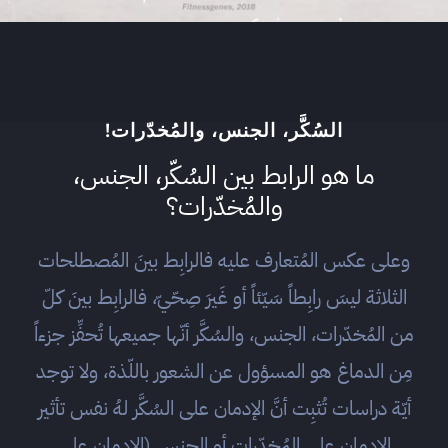
السُكَّر، الجنس، والمُخدّرات!
ما هو الرابط بين السُكّر، الجنس،
والمُخدّرات؟
وعلى عكس المُتعارف عليه فالرابِط بينَ المُصطلحات
الثلاثة ليسَ رابِطاً سَيّئاً أو غَيرَ صِحّيّ، فالرابِط بينَ كلّ
من المُخدّرات، الجنس، والسُكَّر أنّها جميعها تُحفِّز جزءاً
مِن الدماغ هو المسؤول عن الشعور باللّذة، ولا توجد
أيّة دراسات تُثبِت أنَّ الإدمان على السُكَّر لهُ نفس تأثير
الإدمان على المُخدّرات أو الجنس (الإدمان على