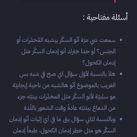
أسئلة مفتاحية :
سمعت شي مرّة أنّو السكّر بيشبه المُخدّرات أو
الجنس؟ أو حدا خبّرك أنو إدمان السكّر متل
إدمان الكحول؟
هلأ بالنسبة لأوّل سؤال اي صح في شبه بس
الغريب بالموضوع أنّو هالشبه من ناحية إيجابيّة
مو سلبيّة لأنو السكّر متل المخدّرات بينبّه جزء
من الدماغ بيتنبّه عادةً وقت الشعور باللّذة
وبالنسبة لتاني سؤال بئى ما في أيّ إثبات أنّو إدمان
السكّر هو متل خطر إدمان الكحول، طبعاً إدمان