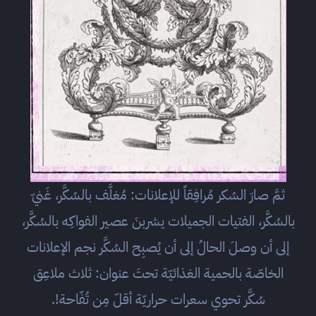
ثمَّ صارَ السُكر مُرافِقاً للإعلانات: مُغلَّف بالسُكَّر، غَنيّ
بالسُكَّر، الفتيات الجميلات يشربنَ عصير الفواكِه بالسُكَّر،
إلى أن وصلَ الحالُ إلى أن يُصبِح السُكَّر نجم الإعلانات
الخاصّة بالحمية الغذائيّة تحتَ عنوان: ثلاث ملاعِق
سُكَّر تحوي سعرات حراريّة أقلّ مِن تُفّاحة!.