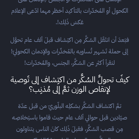
الكحول أو المُخدّرات بالتأكيد أخطَر مهما ادّعى الإعلام
عَكسَ ذَلِك!.
فبَعدَ أن انتَقَل السُكَّر مِن اكتِشاف قبلَ ألف عام تحوَّل
إلى حملة تَشهير تُساويه بالمُخدِّرات والإدمان الكحوليّ!
لنقرأ أكثر عن السُكَّر، الجنس، والمُخدّرات!
كيفَ تحولَّ السُكَّر من اكتِشاف إلى تَوصية
لإنقاص الوزن ثمَّ إلى مُذنِب؟
تمَّ اكتشاف السُكَّر بشكلِه البلّوريّ من قبل عدّة
صيّادين قبل حوالي ألف عام حيث قاموا باستِخلاصِه
مِن قصب السُكَّر، فقبلَ ذَلِك كانَ الناس يتناولون