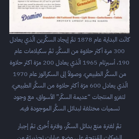
كانَت البداية عام 1878 تمَّ إيجاد السكَّرين الّذي يعادل
300 مرة أكثر حلاوة من السكَّر، ثمَّ سكيلامات عام
190، أسبرتام 1965 الّذي يعادل 200 مرّة اكثر حلاوة
من السكَّر الطبيعيّ، وصولاً إلى السكرالوز عام 1970
الّذي يعادل 600 مرّة أكثر حلاوة من السكَّر الطبيعيّ،
لتغزو المنتجات “عديمة السكّر” الأسواق، مع وجود
تسميات مختلفة لبدائل السكَّر الموجودة فيه.
تمَّ لفترة منع بدائل السكّر، وفترة أُخرى تمَّ إجبار
الشركات المُنتجة على وضع عبارات تحذيريّة من