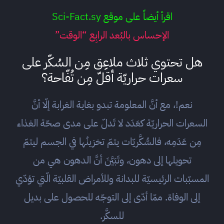
اقرأ أيضاً على موقع Sci-Fact.sy
الإحساس بالبُعد الرابِع “الوقت”
هل تحتوي ثلاث ملاعِق مِن السُكّر على
سعرات حراريّة أقلّ مِن تُفّاحة؟
نعم!، مع أنَّ المعلومة تبدو بغاية الغرابة إلّا أنَّ
السعرات الحراريّة كعَدَد لا تَدلّ على مدى صحّة الغذاء
مِن عَدَمِه، فالسُّكَّريّات يتمّ تخزينُها في الجسم ليتمّ
تحويلها إلى دهون، وتَبَيَّنَ أنَّ الدهون هي من
المسبّبات الرئيسيّة للبدانة وللأمراض القلبيّة الّتي تؤدّي
إلى الوفاة. ممّا أدّى إلى التوجّه للحصول على بديل
للسكَّر.