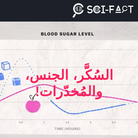
Ski
t
conten
السُكَّر، الجنس،
والمُخدّرات!