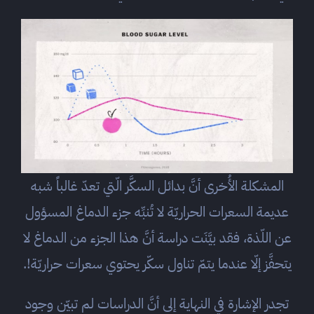
المشكلة الأُخرى أنَّ بدائل السكَّر الّتي تعدّ غالباً شبه
عديمة السعرات الحراريّة لا تُنبِّه جزء الدماغ المسؤول
عن اللّذة، فقد بيَّنَت دراسة أنَّ هذا الجزء من الدماغ لا
يتحفَّز إلّا عندما يتمّ تناول سكّر يحتوي سعرات حراريّة!.
تجدر الإشارة في النهاية إلى أنَّ الدراسات لم تبيّن وجود