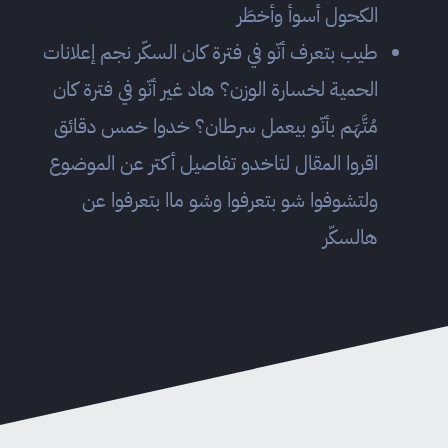
الكحول أسوأ وأخطَر
طيب بتعرف أنّو في فترة كان السكّر نجم إعلانات
الحمية لخسارة الوزن؟ هاد غير أنّو في فترة كان
مُتَّهَم بأنّو بيعمل سرطان؟ خدوا خمس دقائق
اقروا المقال لتاخدو تفاصيل أكتر عن الموضوع
ولتشوفوا شو بتعرفوا وشو ماا بتعرفوا عن
هالسكّر