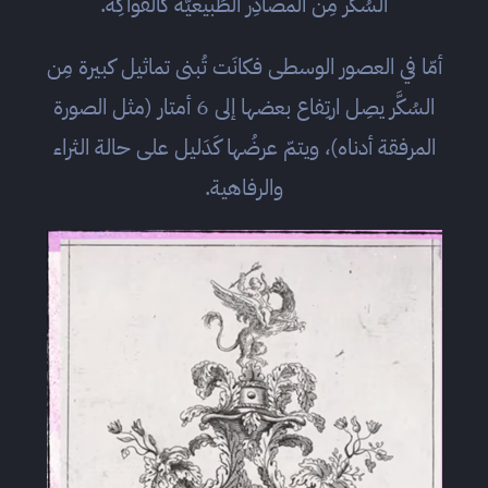
السُكَّر مِن المصادِر الطَبيعيّة كالفواكِه.
أمّا في العصور الوسطى فكانَت تُبنى تماثيل كبيرة مِن
السُكَّر يصِل ارتِفاع بعضها إلى 6 أمتار (مثل الصورة
المرفقة أدناه)، ويتمّ عرضُها كَدَليل على حالة الثراء
والرفاهية.