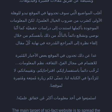
وبسيطة عن طريق مقالات قصيرة وفيديوهات.
أغلب المواضيع الّتي سوف تجدونها في الموقع تبدو للوهلة
الأولى كضَرب من ضروب الخيال العلميّ!، لكنّ المعلومات
الموجودة بأكملها استندت إلى دراسات حقيقيّة كما أنّنا
نوصي ونشجّع دائماً بالتأكُّد من ذلك بأنفسكم من خلال
إلقاء نظرة إلى المراجع المُدرجة في نهاية كُلّ مقال.
عدا عن ذلك تجدون في الموقع بعض الأخبار المُثيرة
للاهتمام في مجال الفنّ، الثقافة، نظم المعلومات…
نُرحِّب دائماً باستفساراتِكم، اقتراحاتِكم، وتقييماتكم، لا
تَتَرَدَّدوا في الكتابة لنا، نتمنّى لكم زيارة مُمتِعة ومُثمِرة
لموقِعِنا.
استَمتِعوا في أخذ معلومات أكثَر عَن حَقائق علميّة!.
The main target of sci-fact website is to spread the