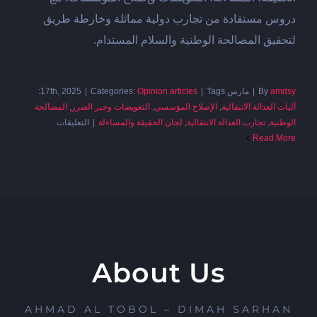
دروس مستفادة من تجارب دولية مماثلة وخارطة طريق
لتحقيق المصالحة الوطنية والسلام المستدام.
amdsy
By
|
مارس 17th, 2025
Tags:
|
Opinion articles
Categories:
|
آليات العدالة الانتقالية
,
الإصلاح المؤسسي
,
التعويضات وجبر الضرر
,
المصالحة
على
الوطنية
,
تجارب العدالة الانتقالية
,
لجان الحقيقة والمساءلة
|
التعليقات
العدالة
Read More
الانتقاليّة
في
سوريا،
الآليّات،
الخطوات،
الإطار
القانونيّ
About Us
مغلقة
AHMAD AL TOBOL – DIMAH SARHAN