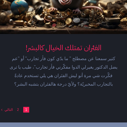
الفئران تمتلك الخيال كالبشر!
كتير سمعنا عن مصطلح " ما بدّي كون فأر تجارب" أو "عم
يضل الدكتور يغيرلي الدوا مفكّرني فأر تجارب"، طيب يا ترى
فكّرت شي مرة أنو ليش الفئران هي يلي تستخدم عادةً
بالتجارب المخبريّة؟ ولأيّ درجة هالفئران بتشبه البشر؟
1
2
التالي