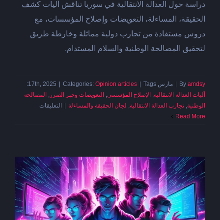
دراسة حول العدالة الانتقالية في سوريا تناقش آليات كشف
الحقيقة، المساءلة، التعويضات وإصلاح المؤسسات، مع
دروس مستفادة من تجارب دولية مماثلة وخارطة طريق
لتحقيق المصالحة الوطنية والسلام المستدام.
amdsy
By
|
مارس 17th, 2025
Tags:
|
Opinion articles
Categories:
|
آليات العدالة الانتقالية
,
الإصلاح المؤسسي
,
التعويضات وجبر الضرر
,
المصالحة
على
الوطنية
,
تجارب العدالة الانتقالية
,
لجان الحقيقة والمساءلة
|
التعليقات
العدالة
Read More
الانتقاليّة
في
سوريا،
الآليّات،
الخطوات،
الإطار
القانونيّ
مغلقة