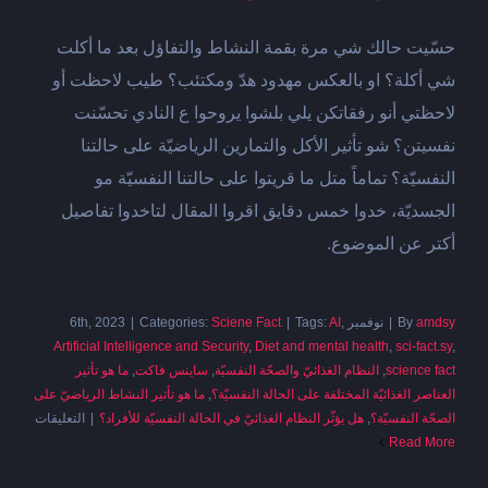
حسّيت حالك شي مرة بقمة النشاط والتفاؤل بعد ما أكلت
شي أكلة؟ او بالعكس مهدود هدّ ومكتئب؟ طيب لاحظت أو
لاحظتي أنو رفقاتكن يلي بلشوا يروحوا ع النادي تحسّنت
نفسيتن؟ شو تأثير الأكل والتمارين الرياضيّة على حالتنا
النفسيّة؟ تماماً متل ما قريتوا على حالتنا النفسيّة مو
الجسديّة، خدوا خمس دقايق اقروا المقال لتاخدوا تفاصيل
أكتر عن الموضوع.
amdsy
By
|
نوفمبر 6th, 2023
,
AI
Tags:
|
Sciene Fact
Categories:
|
Artificial Intelligence and Security
,
Diet and mental health
,
sci-fact.sy
,
science fact
,
النظام الغذائيّ والصحّة النفسيّة
,
ساينس فاكت
,
ما هو تأثير
العناصر الغذائيّة المختلفة على الحالة النفسيّة؟
,
ما هو تأثير النشاط الرياضيّ على
على
الصحّة النفسيّة؟
,
هل يؤثّر النظام الغذائيّ في الحالة النفسيّة للأفراد؟
|
التعليقات
النظام
Read More
الغذائيّ