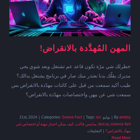
المهن المُهدَّدة بالانقراض!
خطرلك شي مرّة تكون قاعد عم تشتغل وبعد شوي يجي
مديرك يقلّك بدنا نعتذر منك صار في برنامج يشتغل بدالك؟
طيب أكيد سمعت من قبل على كائنات مهدّدة بالانقراض بس
سمعت شي عن مِهن واختصاصات مهدّدة بالانقراض؟
amdsy
By
|
يوليو 21st, 2024
sci-
Tags:
|
Sciene Fact
Categories:
|
science fact
,
fact.sy
,
ساينس فاكت
,
كيف يمكن اختيار مهنة أو اختصاص غير
على
مهدَّد بالانقراض؟
|
التعليقات
المهن
Read More