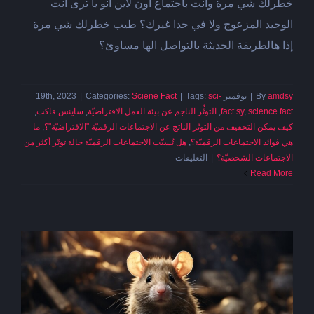
خطرلك شي مرة وانت باحتماع أون لاين أنو يا ترى انت
الوحيد المزعوج ولا في حدا غيرك؟ طيب خطرلك شي مرة
إذا هالطريقة الحديثة بالتواصل الها مساوئ؟
amdsy
By
|
نوفمبر 19th, 2023
sci-
Tags:
|
Sciene Fact
Categories:
|
science fact
,
fact.sy
,
التوتُّر الناجم عن بيئة العمل الافتراضيّة
,
ساينس فاكت
,
كيف يمكن التخفيف من التوتّر الناتج عن الاجتماعات الرقميّة "الافتراضيّة"؟
,
ما
هي فوائد الاجتماعات الرقميّة؟
,
هل تُسبّب الاجتماعات الرقميّة حالة توتّر أكثر من
على
الاجتماعات الشخصيّة؟
|
التعليقات
التوتُّر
Read More
الناجم
عن
بيئة
العمل
الافتراضيّة
مغلقة