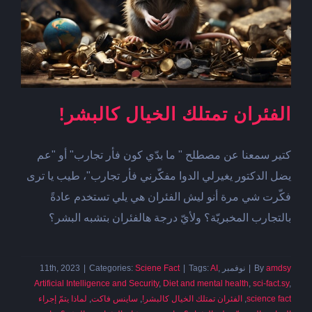
الفئران تمتلك الخيال كالبشر!
كتير سمعنا عن مصطلح " ما بدّي كون فأر تجارب" أو "عم
يضل الدكتور يغيرلي الدوا مفكّرني فأر تجارب"، طيب يا ترى
فكّرت شي مرة أنو ليش الفئران هي يلي تستخدم عادةً
بالتجارب المخبريّة؟ ولأيّ درجة هالفئران بتشبه البشر؟
amdsy
By
|
نوفمبر 11th, 2023
,
AI
Tags:
|
Sciene Fact
Categories:
|
Artificial Intelligence and Security
,
Diet and mental health
,
sci-fact.sy
,
science fact
,
الفئران تمتلك الخيال كالبشر!
,
ساينس فاكت
,
لماذا يتمّ إجراء