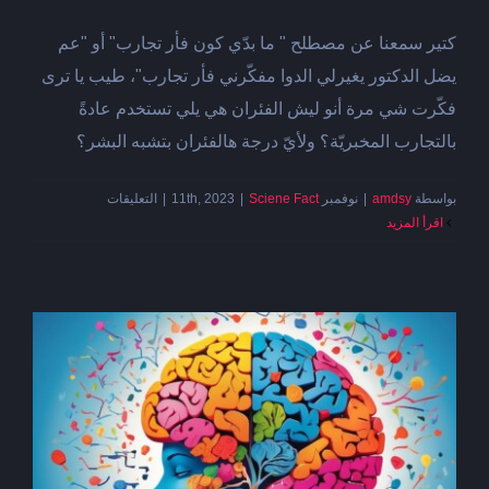
كتير سمعنا عن مصطلح " ما بدّي كون فأر تجارب" أو "عم
يضل الدكتور يغيرلي الدوا مفكّرني فأر تجارب"، طيب يا ترى
فكّرت شي مرة أنو ليش الفئران هي يلي تستخدم عادةً
بالتجارب المخبريّة؟ ولأيّ درجة هالفئران بتشبه البشر؟
على
بواسطة
amdsy
|
نوفمبر 11th, 2023
Sciene Fact
|
|
التعليقات
الفئران
‫اقرأ المزيد
تمتلك
الخيال
كالبشر!
مغلقة