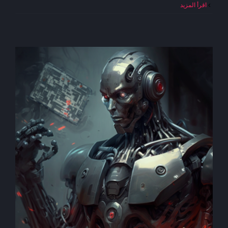
النظام
‫اقرأ المزيد
الغذائيّ
والصحّة
النفسيّة
مغلقة