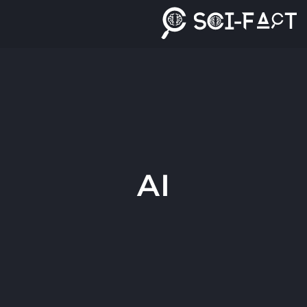
Ski
t
conten
AI