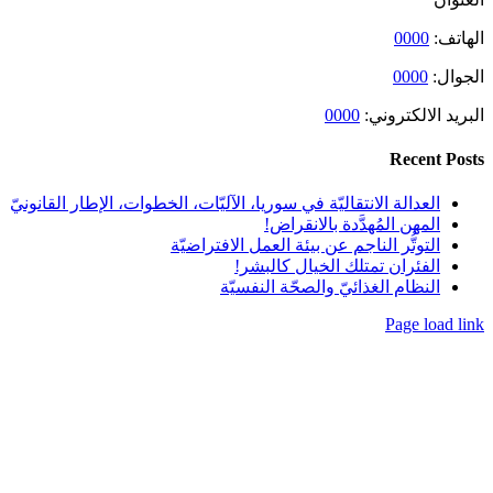
ي:
0000
انتقاليّة في سوريا، الآليّات، الخطوات، الإطار القانونيّ
هدَّدة بالانقراض!
لناجم عن بيئة العمل الافتراضيّة
متلك الخيال كالبشر!
ذائيّ والصحّة النفسيّة