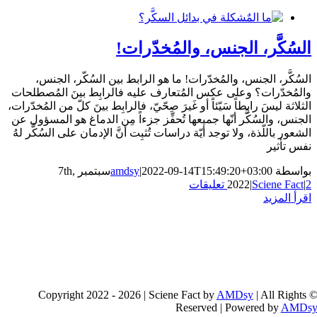
لجنس، والمُخدّرات!
 والمُخدّرات! ما هو الرابط بين السُكّر، الجنس،
لى عكس المُتعارف عليه فالرابِط بينَ المُصطلحات
اً سَيّئاً أو غَيرَ صِحّيّ، فالرابِط بينَ كلّ من المُخدّرات،
 أنّها جميعها تُحفِّز جزءاً مِن الدماغ هو المسؤول عن
لا توجد أيّة دراسات تُثبِت أنَّ الإدمان على السُكَّر لهُ
2022-09-14T15:49:20
|
amdsy
سبتمبر 7th,
20
AMD
Reserved | Po