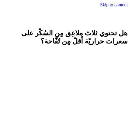
لاث ملاعِق مِن السُكّر على
ّة أقلّ مِن تُفّاحة؟