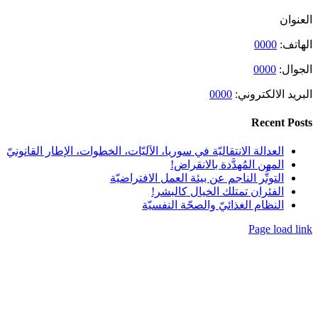
ي:
0000
انتقاليّة في سوريا، الآليّات، الخطوات، الإطار القانونيّ
هدَّدة بالانقراض!
لناجم عن بيئة العمل الافتراضيّة
متلك الخيال كالبشر!
ذائيّ والصحّة النفسيّة