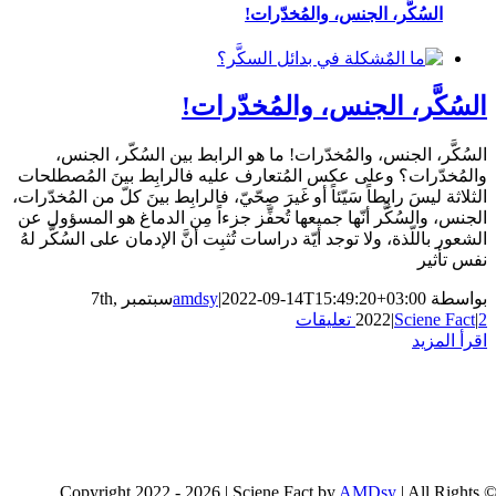
الجنس، والمُخدّرات!
لجنس، والمُخدّرات!
 والمُخدّرات! ما هو الرابط بين السُكّر، الجنس،
لى عكس المُتعارف عليه فالرابِط بينَ المُصطلحات
اً سَيّئاً أو غَيرَ صِحّيّ، فالرابِط بينَ كلّ من المُخدّرات،
 أنّها جميعها تُحفِّز جزءاً مِن الدماغ هو المسؤول عن
لا توجد أيّة دراسات تُثبِت أنَّ الإدمان على السُكَّر لهُ
2022-09-14T15:49:20
|
amdsy
سبتمبر 7th,
20
AMD