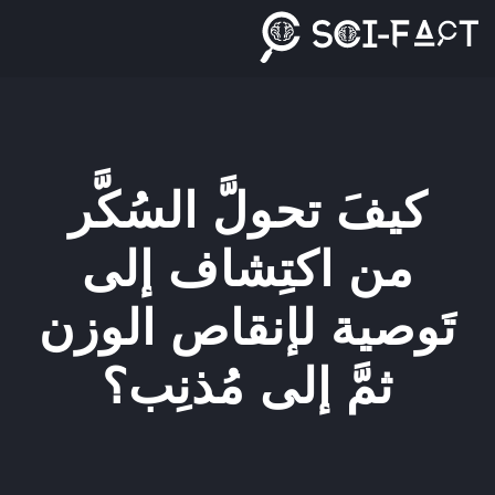
Ski
t
conten
كيفَ تحولَّ السُكَّر
من اكتِشاف إلى
تَوصية لإنقاص الوزن
ثمَّ إلى مُذنِب؟