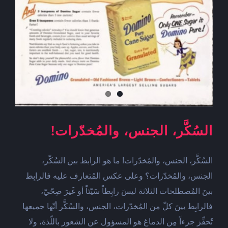
السُكَّر، الجنس، والمُخدّرات!
السُكَّر، الجنس، والمُخدّرات! ما هو الرابط بين السُكّر،
الجنس، والمُخدّرات؟ وعلى عكس المُتعارف عليه فالرابِط
بينَ المُصطلحات الثلاثة ليسَ رابِطاً سَيّئاً أو غَيرَ صِحّيّ،
فالرابِط بينَ كلّ من المُخدّرات، الجنس، والسُكَّر أنّها جميعها
تُحفِّز جزءاً مِن الدماغ هو المسؤول عن الشعور باللّذة، ولا