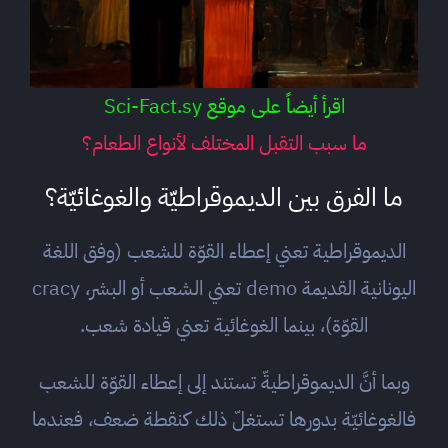
اقرأ أيضاً على موقع Sci-Fact.sy
ما سبب التقبل المختلف لأنواع الطعام؟
ما الفرق بين الديموقراطيّة والغوغائيّة؟
الديموقراطية تعني إعطاء القوّة للشعب (وفق اللغة
اليونانية القديمة demo تعني الشعب أو البشر، cracy
القوّة)، بينما الغوغائية تعني قيادة شعب.
وبما أنَّ الديموقراطيةّ تستند إلى إعطاء القوّة للشعب
فالغوغائيّة بدورها تستغلّ ذلك كنقطة ضعف، فعندما