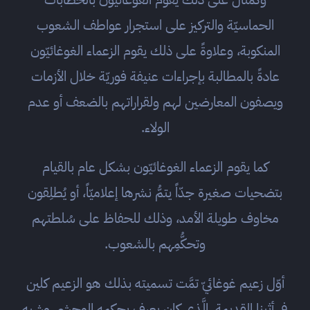
الحماسيّة والتركيز على استجرار عواطف الشعوب
المنكوبة، وعلاوةً على ذلك يقوم الزعماء الغوغائيّون
عادةً بالمطالبة بإجراءات عنيفة فوريّة خلال الأزمات
ويصفون المعارضين لهم ولقراراتهم بالضعف أو عدم
الولاء.
كما يقوم الزعماء الغوغائيّون بشكل عام بالقيام
بتضحيات صغيرة جدّاً يتمُّ نشرها إعلاميّاً، أو يُطلِقون
مخاوف طويلة الأمد، وذلك للحفاظ على سُلطتهم
وتحكُّمِهم بالشعوب.
أوّل زعيم غوغائيّ تمَّت تسميته بذلك هو الزعيم كلين
في أثينا القديمة، الَّذي كان يعرف بحكمه الوحشي وشبه