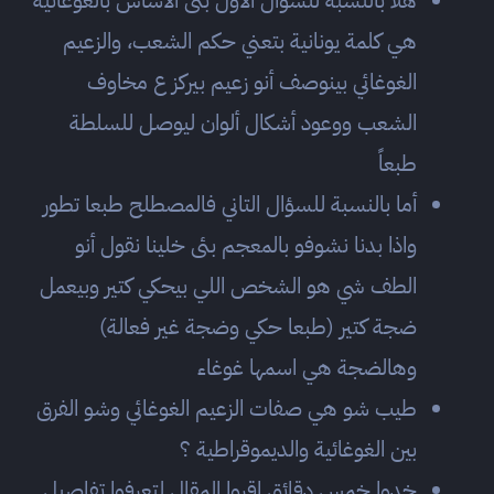
هلأ بالنسبة للسؤال الأول بئى الأساس بالغوغائية
هي كلمة يونانية بتعني حكم الشعب، والزعيم
الغوغائي بينوصف أنو زعيم بيركز ع مخاوف
الشعب ووعود أشكال ألوان ليوصل للسلطة
طبعاً
أما بالنسبة للسؤال التاني فالمصطلح طبعا تطور
واذا بدنا نشوفو بالمعجم بئى خلينا نقول أنو
الطف شي هو الشخص اللي بيحكي كتير وبيعمل
ضجة كتير (طبعا حكي وضجة غير فعالة)
وهالضجة هي اسمها غوغاء
طيب شو هي صفات الزعيم الغوغائي وشو الفرق
بين الغوغائية والديموقراطية ؟
خدوا خمس دقائق اقروا المقال لتعرفوا تفاصيل