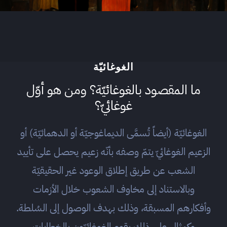
الغوغائيّة
ما المقصود بالغوغائيّة؟ ومن هو أوّل
غوغائيّ؟
الغوغائيّة (أيضاً تُسمَّى الديماغوجيّة أو الدهمائيّة) أو
الزعيم الغوغائيّ يتمّ وصفه بأنّه زعيم يحصل على تأييد
الشعب عن طريق إطلاق الوعود غير الحقيقيّة
وبالاستناد إلى مخاوف الشعوب خلال الأزمات
وأفكارهم المسبقة، وذلك بهدف الوصول إلى السُلطة.
وكمثال على ذلك يقوم الغوغائيّون بالخطابات