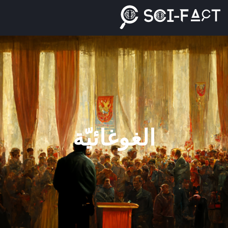
Ski
t
conten
الغوغائيّة