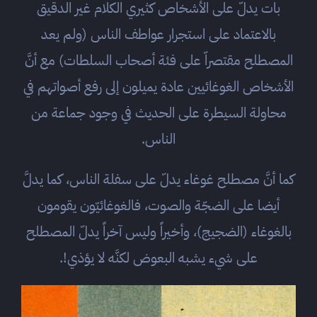
بات يدلّ على الأشخاص كثيري الكلام غير الدقيق
بالاعتماد على استجرار عواطف الناس (ولم يعد
المصطلح مقتصراّ على فئة أصحاب السلطات) مع أنَّ
الأشخاص الغوغائيين عادة يميلون إلى رفع أصواتهم في
محاولة السيطرة على الحديث في وجود جماعة من
الناس.
كما أنَّ مصطلح غوغاء يدلّ على سفلة الناس، كما يدلَّ
أيضا على الضجّة والصوت، فالغوغائيّون يقومون
بالغوغاء (الضجيج)، وأخيراً وليس آخراً يدلّ المصطلح
على شيء يشبه البعوض لكنَّه لا يؤذي!.