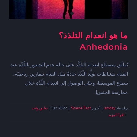
ما هو انعدام التلذذ؟
Anhedonia
يُطلَق مصطلح انعدام التلذُّذ على حالة عدم الشعور باللّذّة عندَ
القيام بنشاطات تولِّد اللّذّة عادةً مثل القيام بتمارين رياضيّة،
سماع الموسيقا، وحتّى الوصول إلى انعدام اللّذّة خلال
ممارسة الجنس!.
بواسطة
amdsy
|
أكتوبر 1st, 2022
Sciene Fact
|
|
تعليق واحد
‫اقرأ المزيد