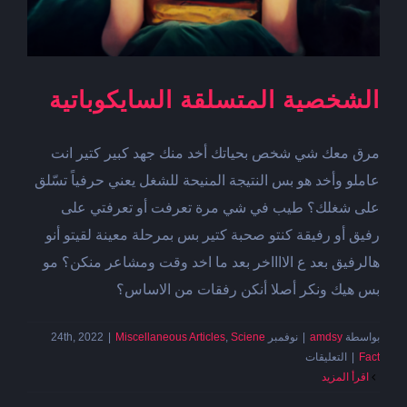
الشخصية المتسلقة السايكوباتية
مرق معك شي شخص بحياتك أخد منك جهد كبير كتير انت
عاملو وأخد هو بس النتيجة المنيحة للشغل يعني حرفياً تسّلق
على شغلك؟ طيب في شي مرة تعرفت أو تعرفتي على
رفيق أو رفيقة كنتو صحبة كتير بس بمرحلة معينة لقيتو أنو
هالرفيق بعد ع الااااخر بعد ما اخد وقت ومشاعر منكن؟ مو
بس هيك ونكر أصلا أنكن رفقات من الاساس؟
بواسطة
amdsy
|
نوفمبر 24th, 2022
Sciene
,
Miscellaneous Articles
|
على
Fact
|
التعليقات
الشخصية
‫اقرأ المزيد
المتسلقة