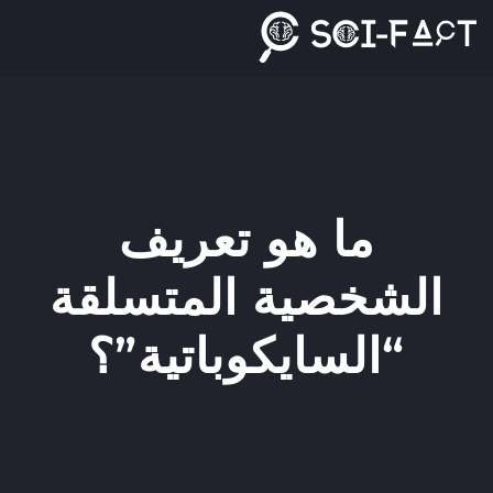
Ski
t
conten
ما هو تعريف
الشخصية المتسلقة
“السايكوباتية”؟