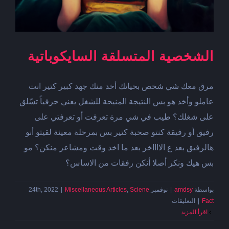
الشخصية المتسلقة السايكوباتية
مرق معك شي شخص بحياتك أخد منك جهد كبير كتير انت
عاملو وأخد هو بس النتيجة المنيحة للشغل يعني حرفياً تسّلق
على شغلك؟ طيب في شي مرة تعرفت أو تعرفتي على
رفيق أو رفيقة كنتو صحبة كتير بس بمرحلة معينة لقيتو أنو
هالرفيق بعد ع الااااخر بعد ما اخد وقت ومشاعر منكن؟ مو
بس هيك ونكر أصلا أنكن رفقات من الاساس؟
بواسطة
amdsy
|
نوفمبر 24th, 2022
Sciene
,
Miscellaneous Articles
|
على
Fact
|
التعليقات
الشخصية
‫اقرأ المزيد
المتسلقة