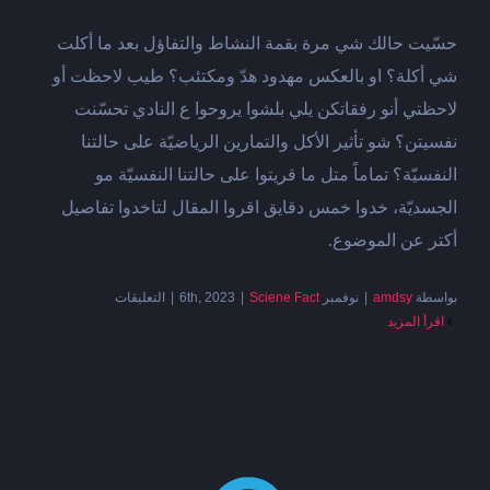
حسّيت حالك شي مرة بقمة النشاط والتفاؤل بعد ما أكلت
شي أكلة؟ او بالعكس مهدود هدّ ومكتئب؟ طيب لاحظت أو
لاحظتي أنو رفقاتكن يلي بلشوا يروحوا ع النادي تحسّنت
نفسيتن؟ شو تأثير الأكل والتمارين الرياضيّة على حالتنا
النفسيّة؟ تماماً متل ما قريتوا على حالتنا النفسيّة مو
الجسديّة، خدوا خمس دقايق اقروا المقال لتاخدوا تفاصيل
أكتر عن الموضوع.
على
بواسطة
amdsy
|
نوفمبر 6th, 2023
Sciene Fact
|
|
التعليقات
النظام
‫اقرأ المزيد
الغذائيّ
والصحّة
النفسيّة
مغلقة