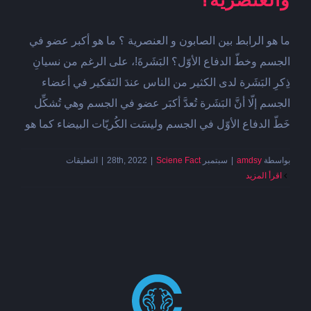
والعنصرية؟
ما هو الرابط بين الصابون و العنصرية ؟ ما هو أكبر عضو في
الجسم وخطّ الدفاع الأوّل؟ البَشَرةَ!، على الرغم من نسيانِ
ذِكرِ البَشَرة لدى الكثير من الناس عندَ التَفكير في أعضاء
الجسم إلّا أنَّ البَشَرة تُعدَّ أكبَر عضو في الجسم وهي تُشكِّل
خَطّ الدفاع الأوّل في الجسم وليسَت الكُريّات البيضاء كما هو
على
بواسطة
amdsy
|
سبتمبر 28th, 2022
Sciene Fact
|
|
التعليقات
ما
‫اقرأ المزيد
الرابط
بين
الصابون
والعنصرية؟
مغلقة