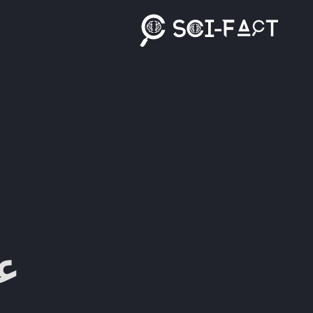
Ski
t
conten
عل