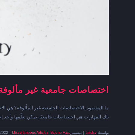
اختصاصات جامعية غير مألوفة 
ما المقصود بالاختصاصات الجامعية غير المألوفة؟ هي الاخت
تلك المهارات هي اختصاصات جامعيّة يمكن تعلّمها وأخذ إج
بواسطة
amdsy
|
ديسمبر 12th, 2022
Sciene Fact
,
Miscellaneous Articles
|