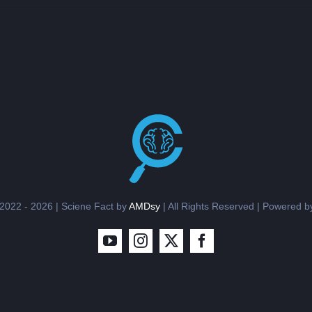
اختصاصات
جامعية
غير
مألوفة
–
الجزء
الثالث
مغلقة
AMDsy
| All Rights Reserved | Powered 