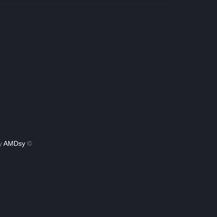
by
AMDsy
© Copyright 2022 - 2026 | Sciene Fact by