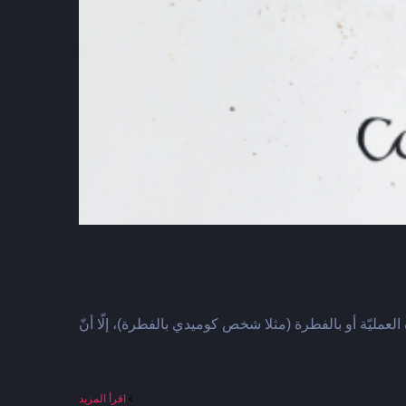
عمليّة أو بالفطرة (مثلا شخص كوميدي بالفطرة)، إلّا أنّ
‫اقرأ المزيد