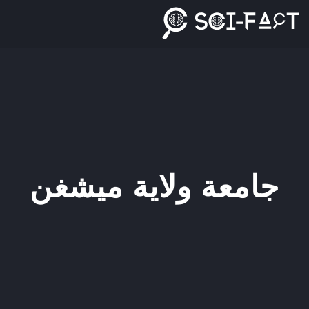
Ski
t
conten
جامعة ولاية ميشغن