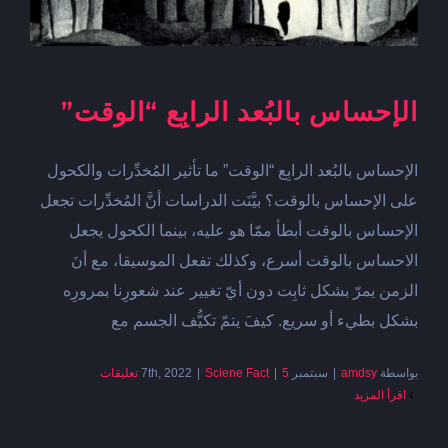
الإحساس بالبُعد الرابِع “الوقت”
الإحساس بالبُعد الرابِع “الوقت” ما تأثير المُخدِّرات والكحول
على الإحساس بالوقت؟ بيَّنَت الدراسات أنَّ المُخدِّرات تجعل
الإحساس بالوقت أبطأ ممّا هو عليه، بينما الكحول يجعل
الاحساس بالوقت أسرع، وكذلك تفعل الموسيقا، مع أنَ
الزمن يمرّ بشكل ثابِت دون أيّ تغيير عند شعورِنا بمرورِه
بشكل بطيء أو سريع. كيفَ يتمّ تكيُّف الجسم مع
بواسطة
amdsy
|
سبتمبر 7th, 2022
5 تعليقات
|
Sciene Fact
|
‫اقرأ المزيد