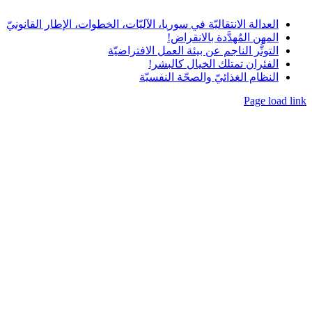
وريا، الآليّات، الخطوات، الإطار القانونيّ
اض!
العمل الافتراضيّة
كالبشر!
 النفسيّة