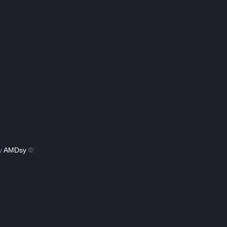
by
AMDsy
© Copyright 2022 - 2026 | Sciene Fact by