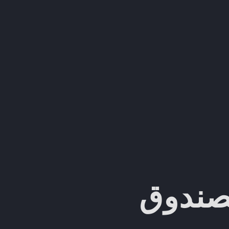
لصندوق