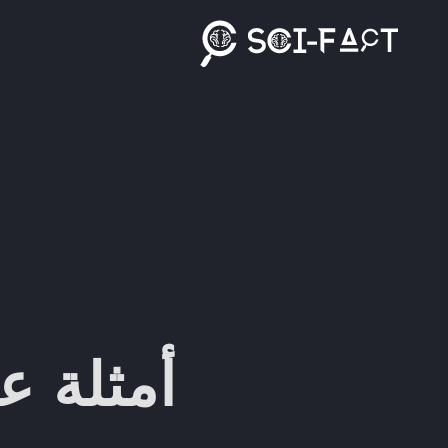
Ski
t
conten
أمثلة ع